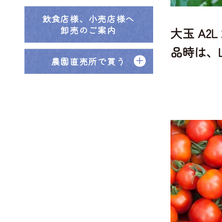
飲食店様、小売店様へ
卸売のご案内
大玉 A2L 
品時は、L
農園直売所で買う
Sで荷造