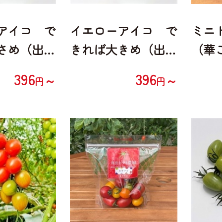
アイコ で
イエローアイコ で
ミニト
さめ（出来
きれば大きめ（出来
（華
M希望）
ない時はM希望）
コ、
396
396
～
～
円
円