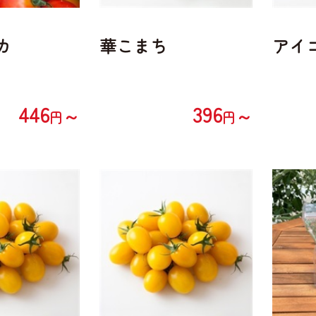
カ
華こまち
アイ
446
396
～
～
円
円