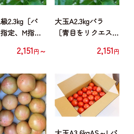
級2.3kg［バ
大玉A2.3kgバラ
S指定、M指
［青目をリクエス
L指定］
ト］
2,151
2,151
～
円
円
大玉A3.6kgAS～Lバ