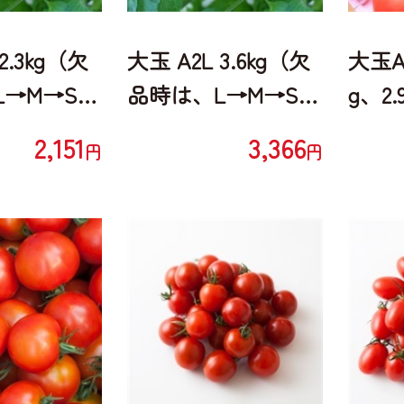
2.3kg（欠
大玉 A2L 3.6kg（欠
大玉A［
→M→S,2
品時は、L→M→Sで
g、2.
り）
荷造り）
2,151
3,366
円
円