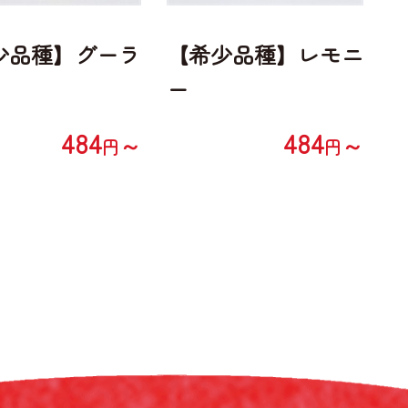
少品種】グーラ
【希少品種】レモニ
ー
484
484
～
～
円
円