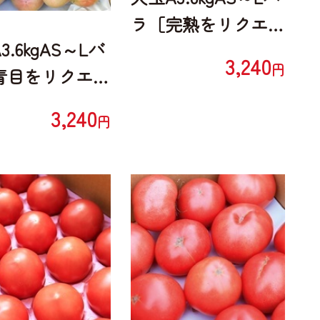
ラ［完熟をリクエス
3.6kgAS～Lバ
ト］
3,240
円
青目をリクエス
3,240
円