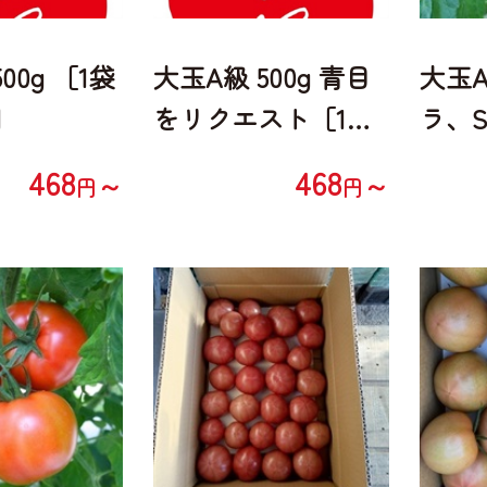
00g ［1袋
大玉A級 500g 青目
大玉A
］
をリクエスト［1袋
ラ、
／10袋箱］
定、
468
468
～
～
円
円