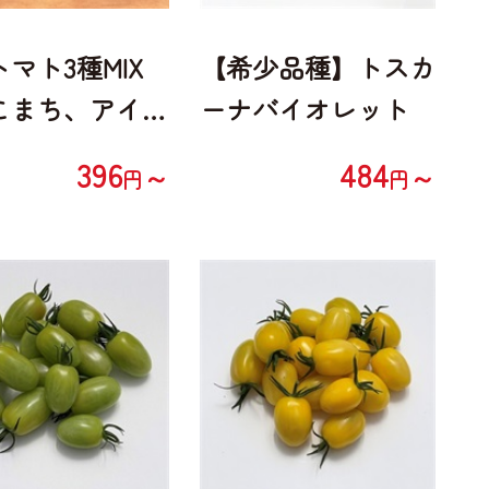
マト3種MIX
【希少品種】トスカ
こまち、アイ
ーナバイオレット
Yアイコ）
396
484
～
～
円
円