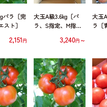
3kgバラ［完
大玉A級3.6kg［バ
大玉A
エスト］
ラ、S指定、M指
ラ［
定、L指定］
ト］
2,151
3,240
～
円
円