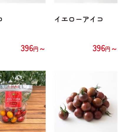
コ
イエローアイコ
396
396
～
～
円
円