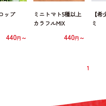
ロップ
ミニトマト5種以上
【希
カラフルMIX
ミ
440
440
～
～
円
円
1