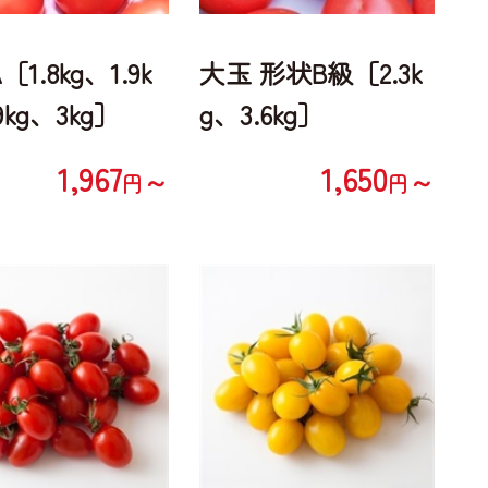
1.8kg、1.9k
大玉 形状B級［2.3k
9kg、3kg］
g、3.6kg］
1,967
1,650
～
～
円
円