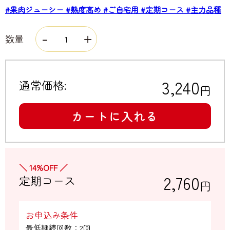
#果肉ジューシー
#熟度高め
#ご自宅用
#定期コース
#主力品種
数量
3,240
通常価格:
円
カートに入れる
＼ 14%OFF ／
2,760
定期コース
円
お申込み条件
最低継続回数：2回
